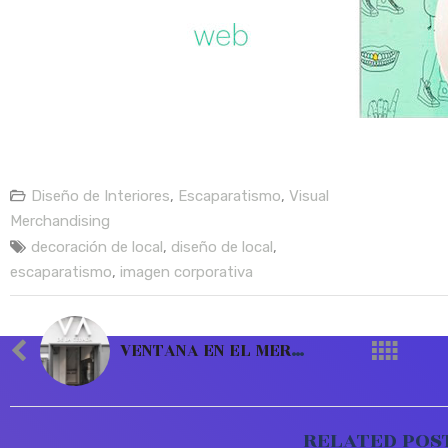
Diseño de Interiores
,
Escaparatismo
,
Visual
Merchandising
decoración de local
,
diseño de local
,
escaparatismo
,
imagen corporativa
VENTANA EN EL MERCADO
RELATED POS