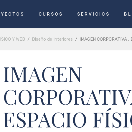
OYECTOS
CURSOS
SERVICIOS
B
ÍSICO Y WEB
/
Diseño de Interiores
/
IMAGEN CORPORATIVA , 
IMAGEN
CORPORATIVA
ESPACIO FÍS