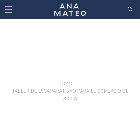
Diseñodetienda
Home
/
TALLER DE ESCAPARATISMO PARA EL COMERCIO DE
SORIA
/
diseñodetienda