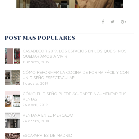
POST MAS POPULARES
CASADECOR 2019, LOS ESPACIOS EN LOS QUE SÍ NOS
QUEDARÍAMOS A VIVIR
11 marzo, 2019
CÓMO REFORMAR LA COCINA DE FORMA FÁCIL Y CON
UN DISEÑO ESPECTACULAR
1 agosto, 2019
CÓMO EL DISEÑO PUEDE AYUDARTE A AUMENTAR TUS
VENTAS
26 abril, 2019
VENTANA EN EL MERCADO
24 enero, 2018
ESCAPARATES DE MADRID