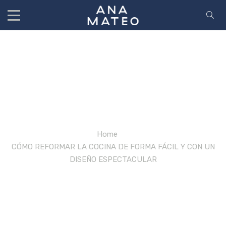
Diseño De Cocina
Home
/
CÓMO REFORMAR LA COCINA DE FORMA FÁCIL Y CON UN
DISEÑO ESPECTACULAR
/
diseño de cocina