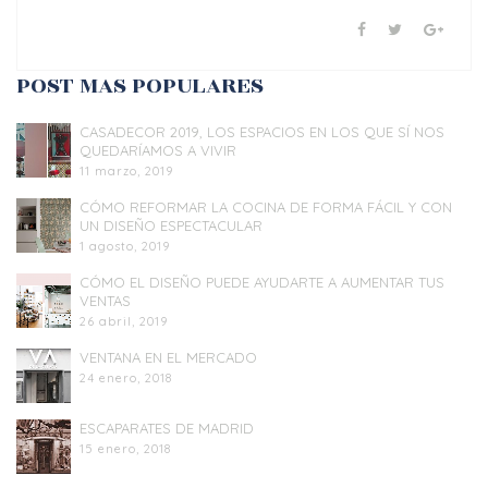
POST MAS POPULARES
CASADECOR 2019, LOS ESPACIOS EN LOS QUE SÍ NOS
QUEDARÍAMOS A VIVIR
11 marzo, 2019
CÓMO REFORMAR LA COCINA DE FORMA FÁCIL Y CON
UN DISEÑO ESPECTACULAR
1 agosto, 2019
CÓMO EL DISEÑO PUEDE AYUDARTE A AUMENTAR TUS
VENTAS
26 abril, 2019
VENTANA EN EL MERCADO
24 enero, 2018
ESCAPARATES DE MADRID
15 enero, 2018