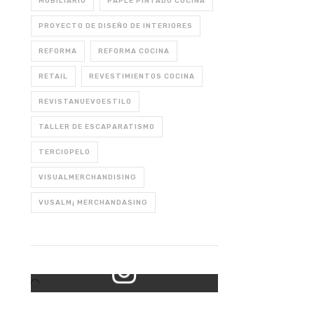
MOBILIARIO
PAPLE PINTADO COCINA
PROYECTO DE DISEÑO DE INTERIORES
REFORMA
REFORMA COCINA
RETAIL
REVESTIMIENTOS COCINA
REVISTANUEVOESTILO
TALLER DE ESCAPARATISMO
TERCIOPELO
VISUALMERCHANDISING
VUSALM¡ MERCHANDASING
Mi Instagram