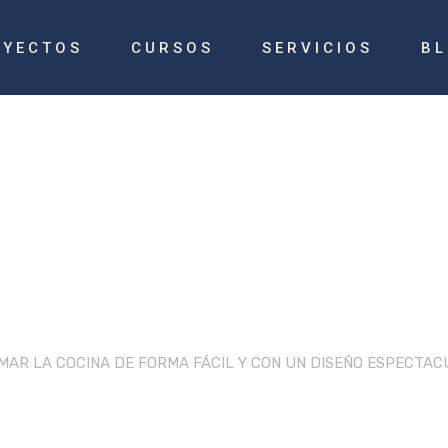
OYECTOS
CURSOS
SERVICIOS
B
eforma Coci
AR LA COCINA DE FORMA FÁCIL Y CON UN DISEÑO ESPECTAC