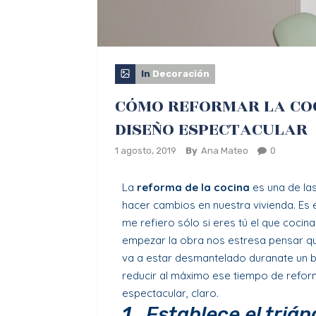
In
Decoración
CÓMO REFORMAR LA COC
DISEÑO ESPECTACULAR
1 agosto, 2019
By
Ana Mateo
0
La
reforma de la cocina
es una de la
hacer cambios en nuestra vivienda. Es
me refiero sólo si eres tú el que cocin
empezar la obra nos estresa pensar qu
va a estar desmantelado duranate un 
reducir al máximo ese tiempo de refo
espectacular, claro.
1_Establece el trián