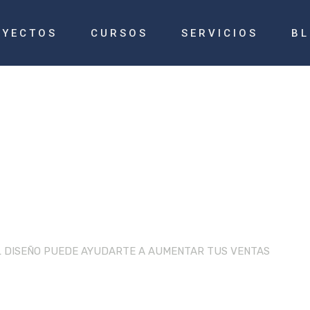
OYECTOS
CURSOS
SERVICIOS
B
m¡ Merchan
L DISEÑO PUEDE AYUDARTE A AUMENTAR TUS VENTAS
/
vusa