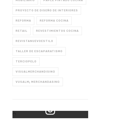
MOBILIARIO
PAPLE PINTADO COCINA
PROYECTO DE DISEÑO DE INTERIORES
REFORMA
REFORMA COCINA
RETAIL
REVESTIMIENTOS COCINA
REVISTANUEVOESTILO
TALLER DE ESCAPARATISMO
TERCIOPELO
VISUALMERCHANDISING
VUSALM¡ MERCHANDASING
Mi Instagram