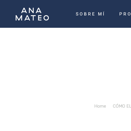
SOBRE MÍ
PR
Vusal
Home
/
CÓMO E