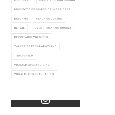
MOBILIARIO
PAPLE PINTADO COCINA
PROYECTO DE DISEÑO DE INTERIORES
REFORMA
REFORMA COCINA
RETAIL
REVESTIMIENTOS COCINA
REVISTANUEVOESTILO
TALLER DE ESCAPARATISMO
TERCIOPELO
VISUALMERCHANDISING
VUSALM¡ MERCHANDASING
Mi Instagram