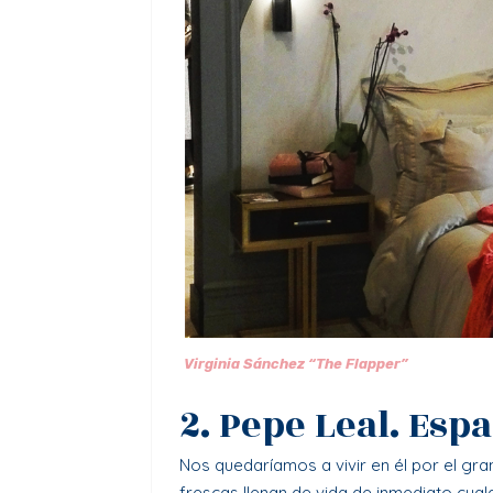
Virginia Sánchez “The Flapper”
2. Pepe Leal. Esp
Nos quedaríamos a vivir en él por el gr
frescas llenan de vida de inmediato cua