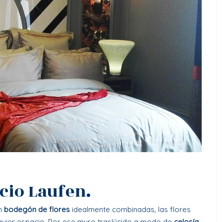
acio Laufen.
an
bodegón de flores
idealmente combinadas, las flores
lquier espacio. Por ese muro traslúcido a modo de
celosía
,