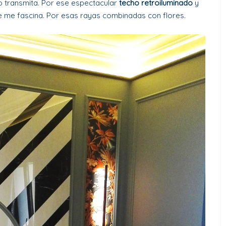
o transmita. Por ese espectacular
techo retroiluminado
y
 me fascina. Por esas rayas combinadas con flores.