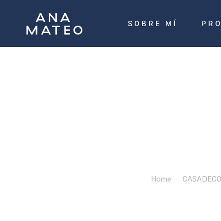
SOBRE MÍ
PR
Di
Home
/
CASADECOR