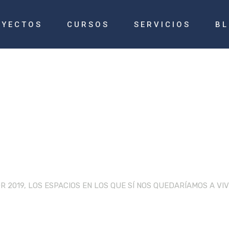
OYECTOS
CURSOS
SERVICIOS
B
seño Vivie
 2019, LOS ESPACIOS EN LOS QUE SÍ NOS QUEDARÍAMOS A VIV